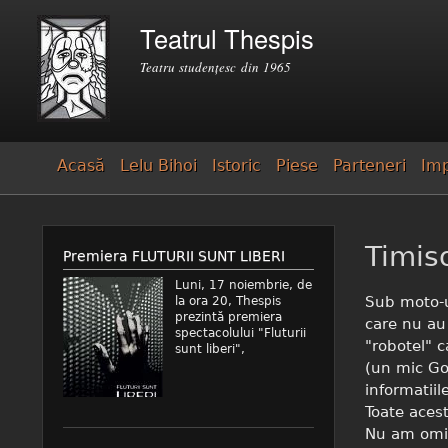
Căutare
Teatrul Thespis
Formular de căutare
Teatru studenţesc din 1965
Acasă
Lelu Bihoi
Istoric
Piese
Parteneri
Imp
Timis
Premiera FLUTURII SUNT LIBERI
Luni, 17 noiembrie, de
Sub moto-u
la ora 20, Thespis
prezintă premiera
care nu au
spectacolului "Fluturii
"robotel" c
sunt liberi",
(un mic Go
informatiil
Toate acest
Nu am omis 