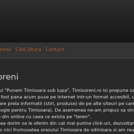
Mergi la
conţinutul
principal
resii
CiviCultura
Contact
oreni
l "Punem Timisoara sub lupa", Timisoreni.ro isi propune sa 
 fost pana acum puse pe internet intr-un format accesibil, 
are preia informatii (stiri, produse) de pe alte siteuri pe ca
ogle pentru Timisoara).
De asemenea ne-am propus sa straba
e din online cu ceea ce exista pe "teren".
ea dorim sa le oferim din cat mai putine click-uri, dezvolta
nici frumusetea orasului Timisoara de odinioara si am reusi