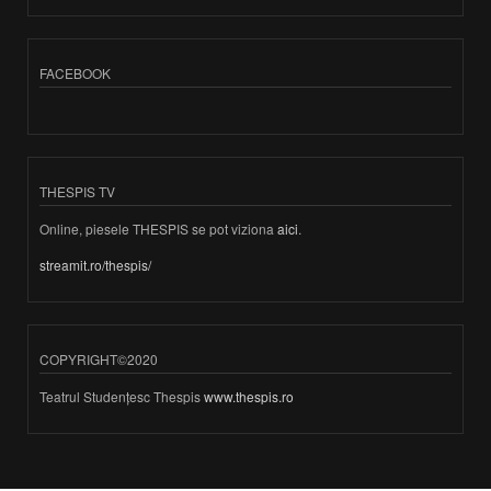
FACEBOOK
THESPIS TV
Online, piesele THESPIS se pot viziona
aici
.
streamit.ro/thespis/
COPYRIGHT©2020
Teatrul Studențesc Thespis
www.thespis.ro