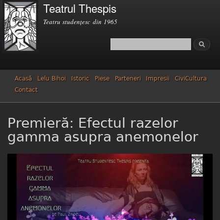
Teatrul Thespis
Mergi la
conţinutul
Teatru studenţesc din 1965
principal
Căutare
Formular de căutare
Acasă
Lelu Bihoi
Istoric
Piese
Parteneri
Impresii
CiviCultura
Contact
Premieră: Efectul razelor
gamma asupra anemonelor