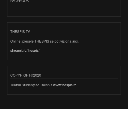
FACEBOOK
THESPIS TV
Online, piesele THESPIS se pot viziona
aici
.
streamit.ro/thespis/
COPYRIGHT©2020
Teatrul Studențesc Thespis
www.thespis.ro