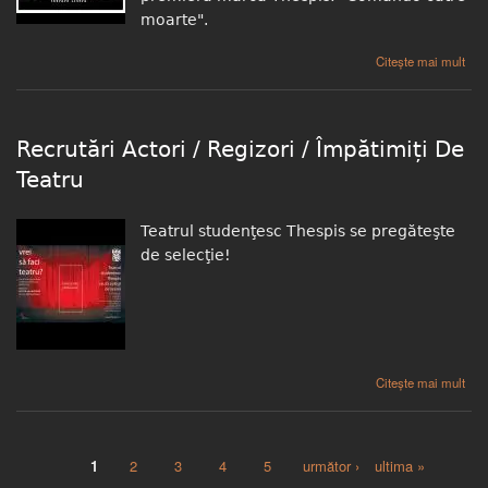
moarte".
despre Premieră: "Comando către moarte"
Citește mai mult
Recrutări Actori / Regizori / Împătimiți De
Teatru
Teatrul studenţesc Thespis se pregăteşte
de selecţie!
despre Recrutări Actori / Regizori / Împătimiți De Teatru
Citește mai mult
1
2
3
4
5
următor ›
ultima »
Pagini