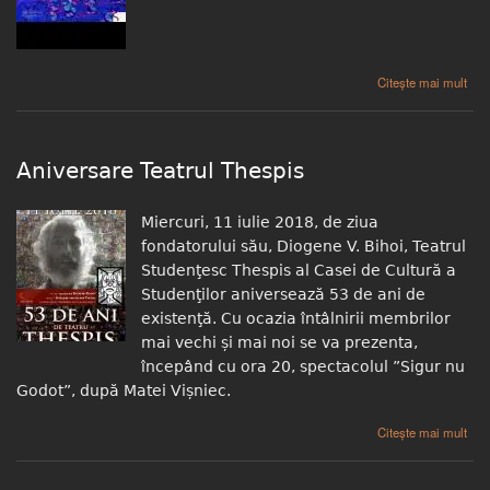
despre Premieră: Efectul razelor gamma asupra anemonelor
Citește mai mult
Aniversare Teatrul Thespis
Miercuri, 11 iulie 2018, de ziua
fondatorului său, Diogene V. Bihoi, Teatrul
Studenţesc Thespis al Casei de Cultură a
Studenţilor aniversează 53 de ani de
existenţă. Cu ocazia întâlnirii membrilor
mai vechi și mai noi se va prezenta,
începând cu ora 20, spectacolul ”Sigur nu
Godot”, după Matei Vișniec.
despre Aniversare Teatrul Thespis
Citește mai mult