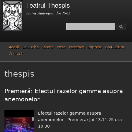
Teatrul Thespis
Mergi la
conţinutul
Teatru studenţesc din 1965
principal
Căutare
Formular de căutare
Acasă
Lelu Bihoi
Istoric
Piese
Parteneri
Impresii
CiviCultura
Contact
thespis
Premieră: Efectul razelor gamma asupra
anemonelor
Efectul razelor gamma asupra
anemonelor - Premiera: Joi 13.11.25 ora
19.30