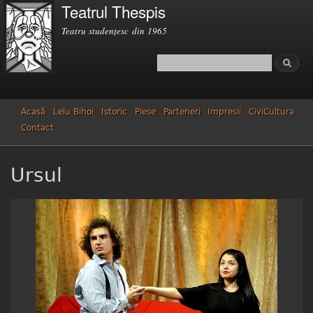
Teatrul Thespis
Mergi la
conţinutul
Teatru studenţesc din 1965
principal
Căutare
Formular de căutare
Acasă
Lelu Bihoi
Istoric
Piese
Parteneri
Impresii
CiviCultura
Contact
Ursul