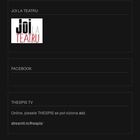
JOI LA TEATRU
FACEBOOK
THESPIS TV
Online, piesele THESPIS se pot viziona
aici
.
streamit.ro/thespis/