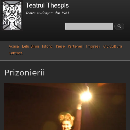
Teatrul Thespis
Mergi la
conţinutul
Teatru studenţesc din 1965
principal
Căutare
Formular de căutare
Acasă
Lelu Bihoi
Istoric
Piese
Parteneri
Impresii
CiviCultura
Contact
Prizonierii