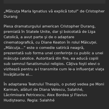
„Mãicuţa Maria Ignatius vã explicã totul” de Cristopher
Durang
Piesa dramaturgului american Cristopher Durang,
premiată în Statele Unite, dar şi boicotată de Liga
Catolică, a avut parte şi de o adaptare
cinematografică, cu Diane Keaton în rolul Măicuţei.
„Măicuţa...” este o comedie satirică neagră,
prezentată sub forma unei conferinţe cu public a unei
măicuţe catolice. Autoritară din fire, ea educă copiii
sub semnul fanatismului religios. Câţiva foşti elevi o
vizitează pentru a-i transmite cum le-a influenţat viaţa
învăţăturile ei...
În adaptarea Teatrului Thespis, o puteţi vedea pe Moni
Karman, alături de Diana Velescu, Salahhé,
Lăcrimioara Petricescu, Alex Bordea şi Flavius
Hudişteanu. Regia: Salahhé