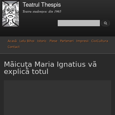
Teatrul Thespis
Mergi la
conţinutul
Teatru studenţesc din 1965
principal
Căutare
Formular de căutare
Acasă
Lelu Bihoi
Istoric
Piese
Parteneri
Impresii
CiviCultura
Contact
Mãicuţa Maria Ignatius vã
explicã totul