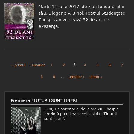
Marți, 11 iulie 2017, de ziua fondatorului
său, Diogene V. Bihoi, Teatrul Studenţesc
Thespis aniversează 52 de ani de
existenţă.
« primul
‹ anterior
1
2
3
4
5
6
7
Pagini
8
9
…
următor ›
ultima »
Premiera FLUTURII SUNT LIBERI
Luni, 17 noiembrie, de la ora 20, Thespis
prezintă premiera spectacolului "Fluturii
sunt liberi",