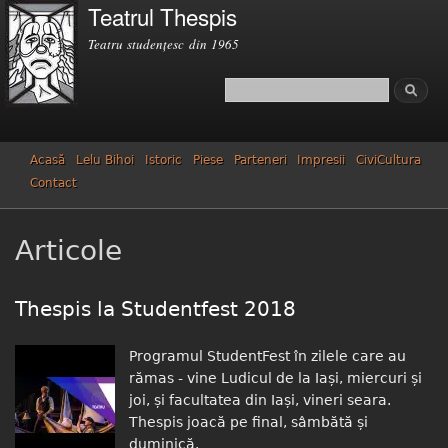
Teatrul Thespis
Mergi la
conţinutul
Teatru studenţesc din 1965
principal
Căutare
Formular de căutare
Acasă
Lelu Bihoi
Istoric
Piese
Parteneri
Impresii
CiviCultura
Contact
Articole
Thespis la Studentfest 2018
Programul StudentFest în zilele care au
rămas - vine Ludicul de la Iași, miercuri și
joi, și facultatea din Iași, vineri seara.
Thespis joacă pe final, sâmbătă și
duminică.