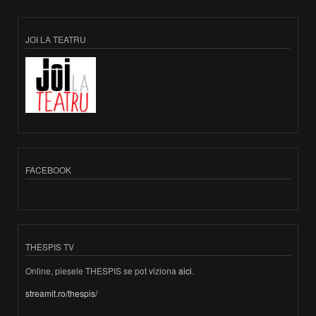
JOI LA TEATRU
FACEBOOK
THESPIS TV
Online, piesele THESPIS se pot viziona
aici
.
streamit.ro/thespis/