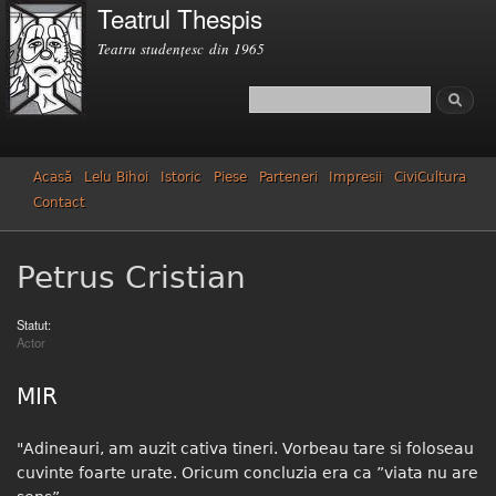
Teatrul Thespis
Mergi la
conţinutul
Teatru studenţesc din 1965
principal
Căutare
Formular de căutare
Acasă
Lelu Bihoi
Istoric
Piese
Parteneri
Impresii
CiviCultura
Contact
Petrus Cristian
Statut:
Actor
MIR
"Adineauri, am auzit cativa tineri. Vorbeau tare si foloseau
cuvinte foarte urate. Oricum concluzia era ca ”viata nu are