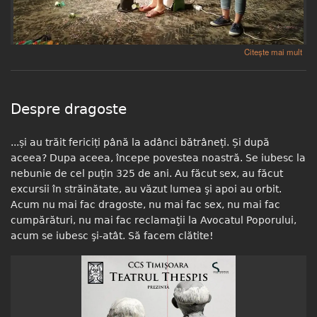
despre Scaunul electric
Citește mai mult
Despre dragoste
...și au trăit fericiți până la adânci bătrâneți. Și după
aceea? Dupa aceea, începe povestea noastră. Se iubesc la
nebunie de cel puțin 325 de ani. Au făcut sex, au făcut
excursii în străinătate, au văzut lumea şi apoi au orbit.
Acum nu mai fac dragoste, nu mai fac sex, nu mai fac
cumpărături, nu mai fac reclamaţii la Avocatul Poporului,
acum se iubesc şi-atât. Să facem clătite!