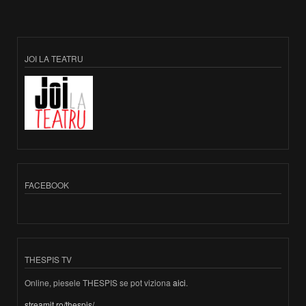
JOI LA TEATRU
FACEBOOK
THESPIS TV
Online, piesele THESPIS se pot viziona
aici
.
streamit.ro/thespis/