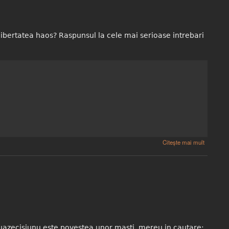
bertatea haos? Raspunsul la cele mai serioase intrebari
Citește mai mult
Douazecisiunu este povestea unor masti, mereu in cautare: