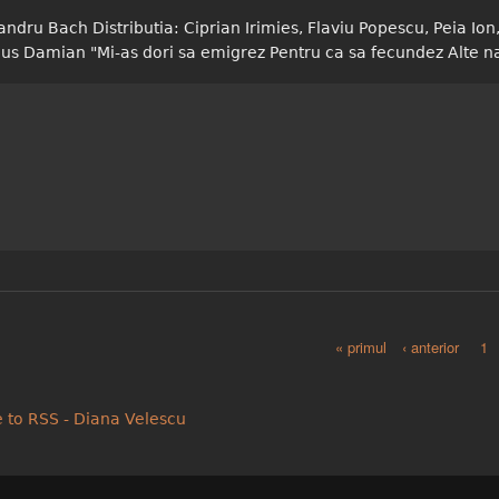
andru Bach Distributia: Ciprian Irimies, Flaviu Popescu, Peia 
ius Damian "Mi-as dori sa emigrez Pentru ca sa fecundez Alte n
cer
« primul
‹ anterior
1