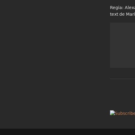
Regia: Alex
text de Mar
despre Al noualea 
Pagini