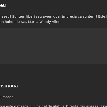
eu
ezeu? Suntem liberi sau avem doar impresia ca suntem? Este li
ce e un hohot de ras. Marca Woody Allen.
isinoua
cu masca
 noi este o masca. Eu, tu, cel de alaturi. Diferite dar aceeasi. 