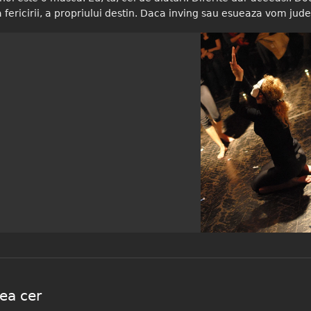
 a fericirii, a propriului destin. Daca inving sau esueaza vom jude
noua
ea cer