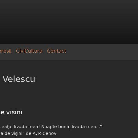
Mergi la
conţinutul
principal
resii
CiviCultura
Contact
 Velescu
e visini
eaţa, livada mea! Noapte bună, livada mea...”
a de vişini” de A. P. Cehov