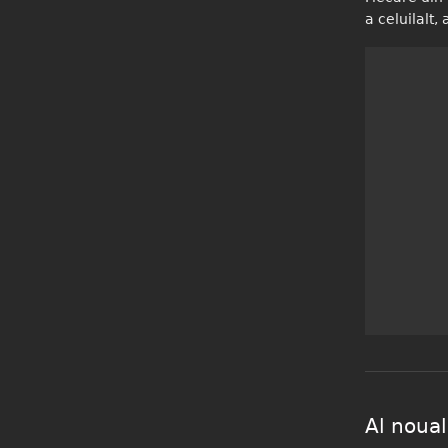
a celuilalt,
despre Douazecisi
Al noual