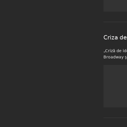
despre Verde
Criza de
„Criză de i
Broadway şi
despre Criza de iden