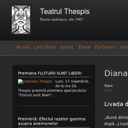
Căutare
Teatrul Thespis
Formular de căutare
Teatru studenţesc din 1965
Acasă
Lelu Bihoi
Istoric
Piese
Parteneri
Imp
Diana
Premiera FLUTURII SUNT LIBERI
Luni, 17 noiembrie,
Statut:
de la ora 20,
Actor
Thespis prezintă premiera spectacolului
"Fluturii sunt liberi",
Livada d
„Bună dimin
Premieră: Efectul razelor gamma
asupra anemonelor
după „Livad