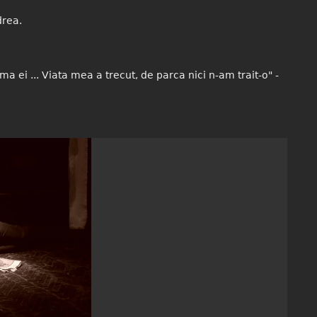
drea.
a ei ... Viata mea a trecut, de parca nici n-am trait-o" -