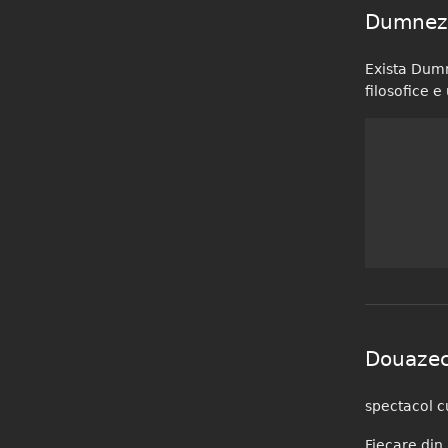
Dumnez
Exista Dumn
filosofi
despre Dumnezeu
Douazec
spectacol 
Fiecare din