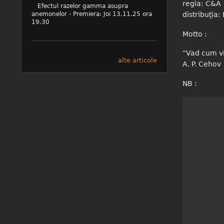
regia: C&A
Efectul razelor gamma asupra
distribuţia
anemonelor - Premiera: Joi 13.11.25 ora
19.30
Motto :
“Vad cum via
alte articole
A. P. Cehov
NB :