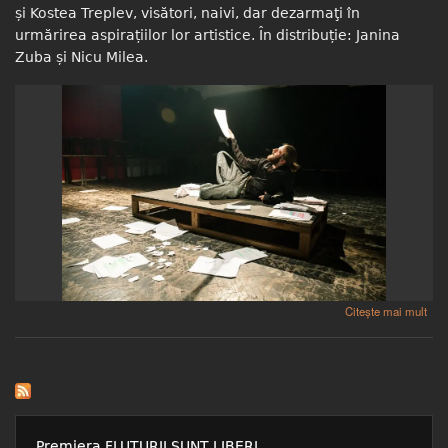
și Kostea Treplev, visători, naivi, dar dezarmaţi în
urmărirea aspirațiilor lor artistice. În distribuție: Janina
Zuba și Nicu Milea.
despre Un subiect pentru o scurtă povestire
Citește mai mult
Premiera FLUTURII SUNT LIBERI