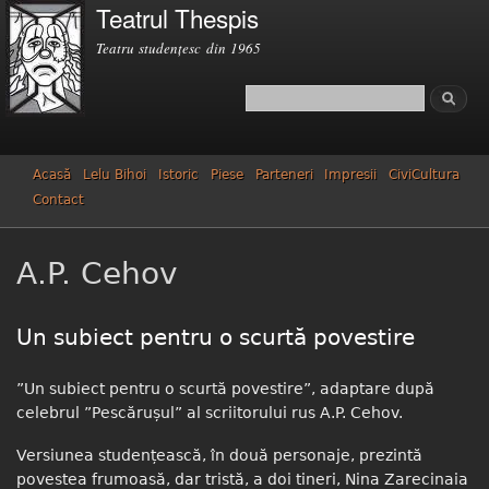
Teatrul Thespis
Mergi la
conţinutul
Teatru studenţesc din 1965
principal
Căutare
Formular de căutare
Acasă
Lelu Bihoi
Istoric
Piese
Parteneri
Impresii
CiviCultura
Contact
A.P. Cehov
Un subiect pentru o scurtă povestire
”Un subiect pentru o scurtă povestire”, adaptare după
celebrul ”Pescărușul” al scriitorului rus A.P. Cehov.
Versiunea studențească, în două personaje, prezintă
povestea frumoasă, dar tristă, a doi tineri, Nina Zarecinaia